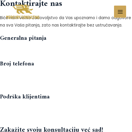
Kontaktirajte nas
MAI
Biće nam veliko zadovoljstvo da Vas upoznamo i damo odgovore
na sva Vaša pitanja, zato nas kontaktirajte bez ustručavanja.
MEN
Generalna pitanja
info@mercuryconsulting.rs
Broj telefona
061 205 6 280
061 205 6 446
Podrška klijentima
support@
mercuryconsulting.rs
Zakažite svoju konsultaciju već sad!