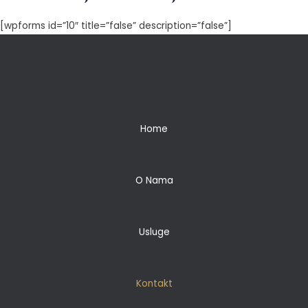
[wpforms id=”10″ title=”false” description=”false”]
Home
O Nama
Usluge
Kontakt